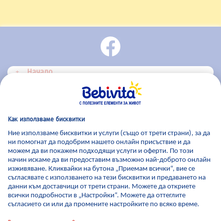
Начало
Bebivita Продукти
Bebivita Център за съвети
За Bebivita