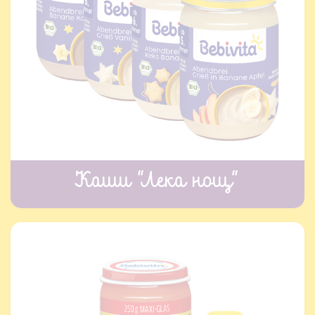
Каши “Лека нощ“