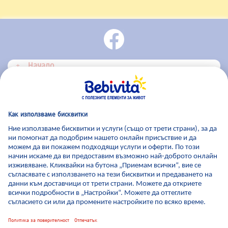
Начало
Bebivita Продукти
Bebivita Център за съвети
За Bebivita
Отпечатване
|
Общи условия
|
Политика за поверителност