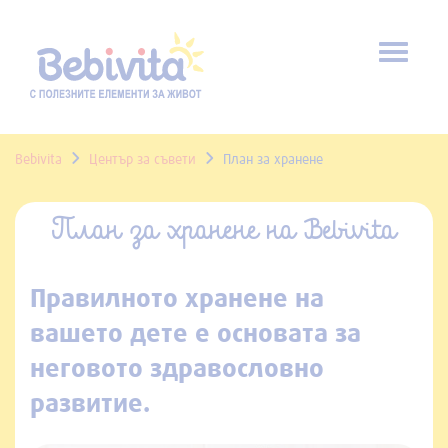
Toggl
naviga
Bebivita
Център за съвети
План за хранене
План за хранене на Bebivita
Правилното хранене на
вашето дете е основата за
неговото здравословно
развитие.