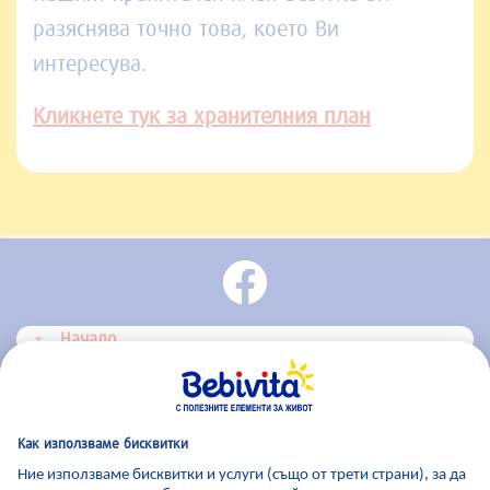
разяснява точно това, което Ви
интересува.
Кликнете тук за хранителния план
Начало
Bebivita Продукти
Bebivita Център за съвети
За Bebivita