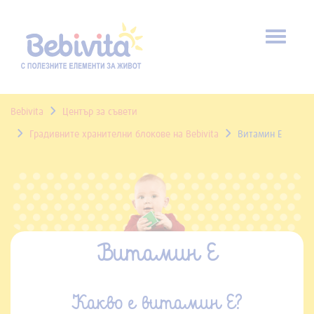
Toggl
naviga
Bebivita
Център за съвети
Градивните хранителни блокове на Bebivita
Витамин E
Витамин E
Какво е витамин E?